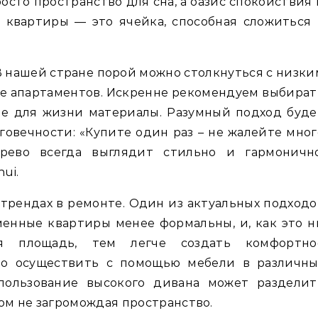
росто пространство для сна, а оазис спокойствия 
 квартиры — это ячейка, способная сложиться 
В нашей стране порой можно столкнуться с низки
ере апартаментов. Искренне рекомендуем выбират
ые для жизни материалы. Разумный подход буде
говечности: «Купите один раз – не жалейте мног
ерево всегда выглядит стильно и гармонично
ui.
 трендах в ремонте. Один из актуальных подходо
енные квартиры менее формальны, и, как это н
ая площадь, тем легче создать комфортно
но осуществить с помощью мебели в различны
спользование высокого дивана может разделит
том не загромождая пространство.