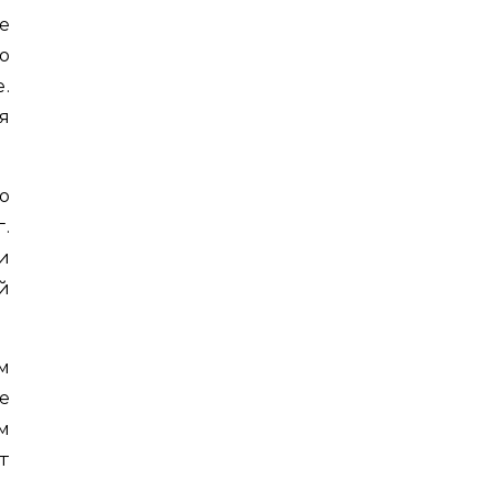
е
о
.
я
о
.
и
й
м
е
м
т