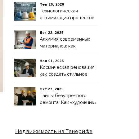
объединяет развитую
Фев 20, 2026
инфраструктуру и
Технологическая
экологичную среду
оптимизация процессов
экструзии: роль
процессинговых добавок
Дек 22, 2025
в повышении
Алхимия современных
эффективности
материалов: как
производства
функциональные
модификаторы меняют
Ноя 01, 2025
свойства пластиков
Космическая реновация:
как создать стильное
пространство для
работы и жизни на
Окт 27, 2025
примере Дарьи —
Тайны безупречного
инноватора и мечтателя
ремонта: Как «художник»
превратит ваше
пространство в шедевр
Недвижимость на Тенерифе